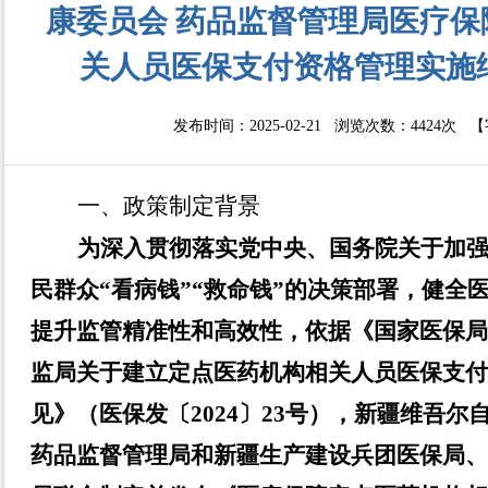
康委员会 药品监督管理局医疗保
关人员医保支付资格管理实施
发布时间：2025-02-21 浏览次数：
4424次
【
一、
政策
制定背景
为深入贯彻落实党中央、国务院关于加
民群众
“
看病钱
”“
救命钱
”
的决策部署，健全
提升监管精准性和
高效性
，依据《国家医保
监局关于建立定点医药机构相关人员医保支
见》（医保发〔
2024
〕
23
号），新疆维吾尔
药品监督管理局和
新疆生产建设兵团
医保局