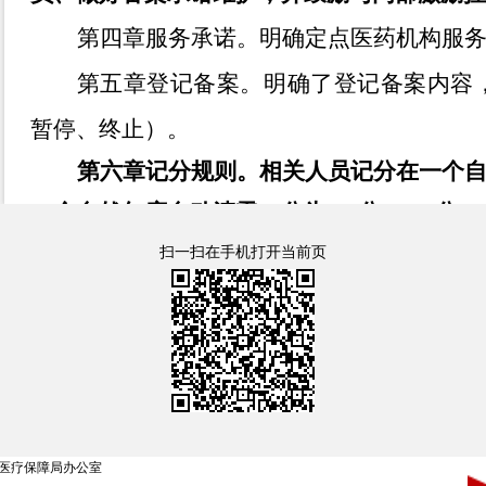
第四章服务承诺。明确定点医药机构服
第五章登记备案。明确了登记备案内容
暂停、终止）。
第六章记分规则。相关人员记分在一个
一个自然年度自动清零。分为
1-3
分、
4-6
分、
结合行为轻重程度及涉及的责任金额进行记
扫一扫在手机打开当前页
第七章管理措施。明确了相关人员记不
施。
第八章异议申诉。明确了相关人员对记
在异议时的申诉渠道。
第九章修复恢复。明确修复途径，包括
医疗保障局办公室