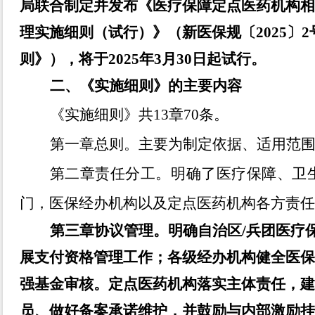
局
联合制定并发布《医疗保障定点医药机构
理实施细则（试行）》（新医保规〔
2025
〕
2
则》），将于
2025
年
3
月
30
日起试行。
二、
《实施细则》的主要内容
《实施细则》共
13
章
70
条。
第一章总则。主要为制定依据、适用范
第二章责任分工。明确了医疗保障、卫
门，医保经办机构以及定点医药机构各方责
第三章协议管理。
明确自治区
/
兵团医疗
展支付资格管理工作；各级经办机构健全医
强基金审核。定点医药机构落实主体责任，
员、做好备案承诺维护，并鼓励与内部激励