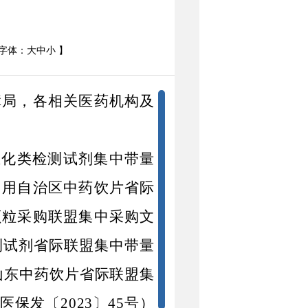
字体：
大
中
小
】
障局，各相关医药机构及
生化类检测试剂集中带量
启用自治区中药饮片省际
颗粒采购联盟集中采购文
测试剂省际联盟集中带量
山东中药饮片省际联盟集
医保
发
〔
2023
〕
45
号
）