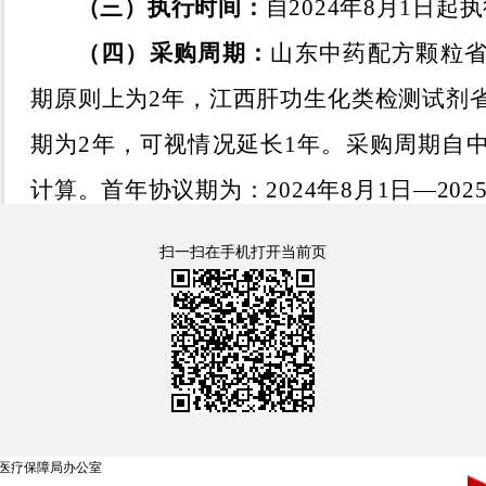
（三）执行时间：
自
2024
年
8
月
1
日起执
（四）采购周期：
山东中药配方颗粒
期原则上为
2
年
，
江西肝功生化类检测试剂
期为
2
年，可视情况延长
1
年。采购周期自
计算
。
首年
协议期
为：
202
4
年
8
月
1
日
—
202
山东中药饮片中选品种、执行时间及
扫一扫在手机打开当前页
山东中药饮片省际联盟集中带量采购中选
（
新医保
发
〔
2023
〕
45
号
）为准。
二、切换自治区中药饮片省际联盟集中
自
2024
年
8
月
1
日起，自治区统一启用
药品和医用耗材招采管理系统
采购使用中
医疗保障局办公室