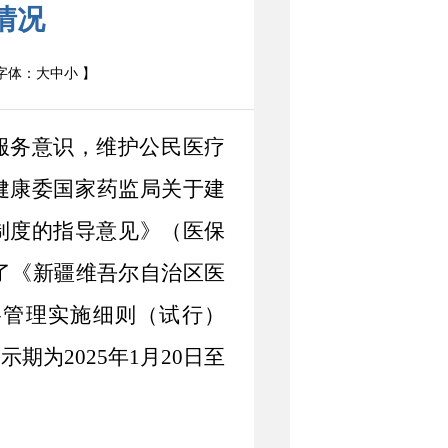
情况
字体：
大
中
小
】
服务意识，维护公民医疗
健康委
国家药监局
关于
建
制度的指导意见》（医保
了《新疆维吾尔自治区医
格管理实施细则（试行）
公示期为
2025
年
1
月
20
日至