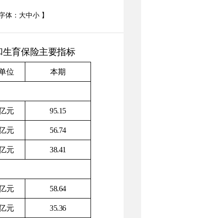
字体：
大
中
小
】
和生育保险主要指标
单位
本期
亿元
95.15
亿元
56.74
亿元
38.41
亿元
58.64
亿元
35.36