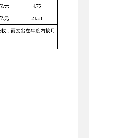
亿元
4.75
亿元
23.28
征收
，而支出在
年度内
按月