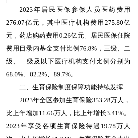
202
3
年居民医保参保人员医药费用
276.07
亿元，其中医疗机构费用
275.80
亿
元，药店购药费用
0.26
亿元。居民医保住院
费用目录内基金支付比例
76.8
%，三级、二
级、一级及以下医疗机构支付比例分别为
68.0
%、
82.2
%、
89.7
%。
二、生育保险制度保障功能持续发挥
202
3
年
全区
参加生育保险
353.28
万人，
比上年增加
11.66
万人，比上年增长
3.41
%。
202
3
年享受各项生育保险待遇
19.78
万人