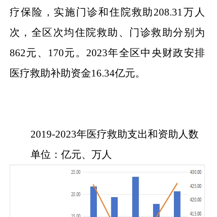
疗保险，实施门诊和住院救助
208.31
万人
次，
全区
次均住院救助、门诊救助分别为
862
元、
170
元。
202
3
年
全区
中央财政安排
医疗救助补助资金
16.34
亿元。
20
19
-202
3
年医疗救助支出和资助人数
单位：亿元、万人