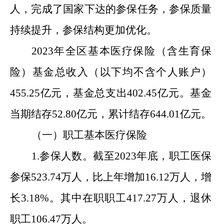
人，
完成了国家下达的参保任务，
参保质量
持续提升，参保结构更加优化。
2023年全区基本医疗保险（含生育保
险）基金总收入（
以下均不含个人账户
）
455.25
亿元，基金总支出
402.45
亿元。基金
当期结存
52.80
亿元，累计结存
644.01
亿元。
（一）职工基本医疗保险
1.参保人数。截至202
3
年底，职工医保
参保
523.74万人，
比
上年增加
16.12万人，增
长3.18%。其中在职职工417.27万人，退休
职工106.47万人。