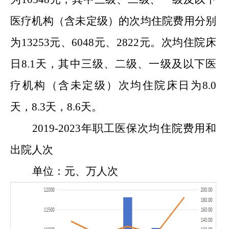
医疗机构（含未定级）的次均住院费用分别
为
13253
元、
6048
元、
2822
元。次均住院床
日
8.1
天，其中三级、二级、一级及以下医
疗机构（含未定级）次均住院床日为
8.0
天，
8.3
天，
8.6
天。
20
19
-202
3
年职工医保次均住院费用和
出院人次
单位：元、万人次