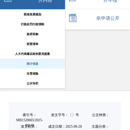
开内容
开年报
医保发展规划
依申请公开
行政处罚行政强制
政府采购
权责清单
人大代表建议政协委员提案
统计信息
生育保险
公示专栏
索引号：
发文字号：〔〕号
公文种类：
MB1520665/2025-
00149
发文机关：
成文日期：
2025-08-28
主题分类：