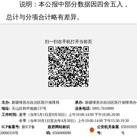
说明：本公报中部分数据因四舍五入，
总计与分项合计略有差异。
扫一扫在手机打开当前页
主办:
新疆维吾尔自治区医疗保障局
承办:
新疆维吾尔自治区医疗保障局办
地址:
天山区和平南路137号
业务电话:
0991-7610999
工作时间:
夏季（当年5月1日至9月30日）上午10:00-14:00 下午16:00-20:00
冬季（当年10月1日至次年4月30日）上午10:00-14:00 下午15:30-19:30
ICP备案号:
新ICP备
政府网站标识
公安机关备案
65010202
20000310号
码:
6500000090
号:
号