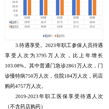
3.待遇享受。202
3
年职工参保人员待遇
享受人次为
3795万
人次，比上年增长
103.08
%。其中普通门急诊
2861万
人次，门
诊慢特病
750万
人次，住院
184万
人次，药店
购药
4757万
人次。
20
19
-202
3
年职工医保享受待遇人次
（不含药店购药）