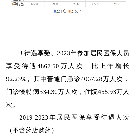
3.待遇享受。202
3
年参加居民医保人员
享受待遇
4867.50万
人次，比上年增长
92.23
%。其中普通门急诊
4067.28万
人次，
门诊慢特病
334.30万
人次，住院
465.93万
人
次。
20
19
-202
3
年居民医保享受待遇人次
（不含药店购药）