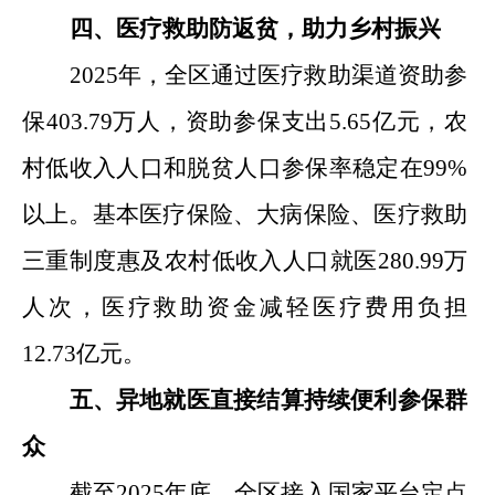
四、
医疗救助防返贫，
助力乡村振兴
2025
年，
全区通过
医疗救助渠道资助参
保
403.79
万人
，
资助
参保支出
5.65
亿元，农
村低收入人口和脱贫人口参保率稳定在
99%
以上。基本医疗保险、大病保险、医疗救助
三重制度惠及农村低收入人口就医
280.99
万
人次，医疗救助资金减轻医疗费用负担
12.73
亿元。
五、
异地就医直接结算持续便利
参保
群
众
截至
2025
年底，全区接入国家平台定点