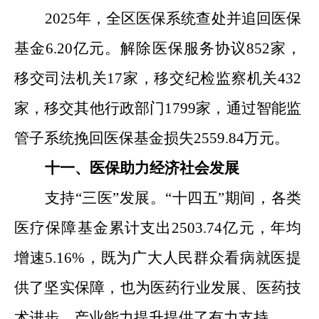
2025
年
，
全区医保系统查处
并
追回
医保
基金
6.20
亿元。解除医保服务协议
852
家，
移交司法机关
17
家，移交纪检监察机关
432
家，移交其他行政部门
1799
家，通过智能监
管子系统挽回医保基金损失
2559.84
万元。
十一、医保助力经济社会发展
支持
“
三医
”
发展。
“
十四五
”
期间，
各类
医疗保障基金
累计支出
2503.74
亿元，年均
增速
5.16
%
，既为广大人民群众看病就医提
供了坚实保障，也为医药行业发展、医药技
术进步、产业能力提升提供了有力支持。