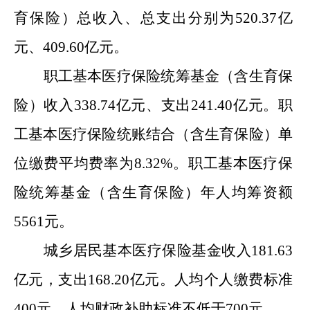
育保险）总收入、总支出分别为
520.37
亿
元、
409.60
亿元。
职工基本医疗保险
统筹
基金（含生育保
险）收入
338.74
亿元
、
支出
241.40
亿元。职
工基本医疗保险
统账结合
（含生育保险）单
位缴费平均费率为
8.32%
。职工基本医疗保
险
统筹
基金（含生育保险）
年人均筹资额
5561
元。
城乡居民基本医疗保险基金收入
181.63
亿元，支出
168.20
亿元。
人均
个人缴费
标准
400
元，
人均
财政补助
标准不低于
700
元
。