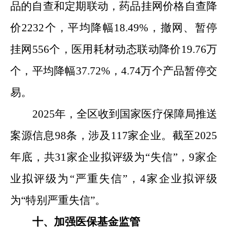
品的自查和定期联动，药品挂网价格自查降
价
2232
个，平均降幅
18.49%
，撤网
、
暂停
挂网
556
个，医用耗材动态联动降价
19.76
万
个，平均降幅
37.72%
，
4.74
万个产品暂停交
易。
2025
年，
全区收到国家医疗保障局推送
案源信息
98
条，涉及
117
家企业
。截至
2025
年底
，共
31
家企业拟评级为
“
失信
”
，
9
家企
业拟评级为
“
严重失信
”
，
4
家企业拟评级
为
“
特别严重失信
”
。
十、
加强
医保基金监管