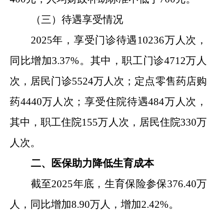
（三）待遇享受情况
2025
年
，
享受门诊待遇
10236
万人次，
同比增加
3.37%
。其中
，
职工门诊
4712
万人
次
，
居民门诊
5524
万人次；
定点零售药店购
药
4440
万人次
；
享受住院待遇
484
万人次
，
其中
，
职工住院
155
万人次，居民住院
330
万
人次。
二、医保助力降低生育成本
截至
2025
年
底
，生育保险参保
376.40
万
人，同比增加
8.90
万人，增
加
2.42%
。