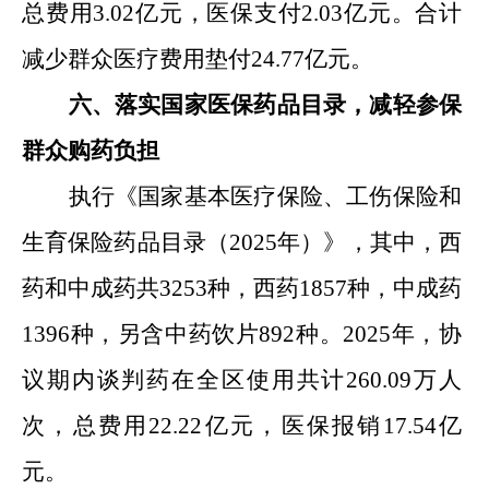
总费用
3.0
2
亿元，
医保支付
2.03
亿元。合计
减少群众
医疗费用垫付
24.77
亿元。
六、
落实国家
医保药品目录
，减轻参保
群众购药负担
执行《国家基本医疗保险、工伤保险和
生育保险药品目录（
2025
年）》，其中
，
西
药和中成药共
3253
种，西药
1857
种，中成药
1396
种，另含中药饮片
892
种。
2025
年，协
议期内谈判药在全区使用共计
260.09
万人
次，总费用
22.22
亿元，医保报销
17.54
亿
元。