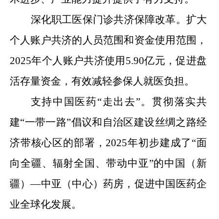
深化职工医保门诊共济保障改革。扩大
个人账户共济的人员范围和资金使用范围，
2025
年个人账户共济使用
5.90
亿元，促进盘
活存量资金，有效减轻参保人就医负担。
支持中国医药
“
走出去
”
。
贯彻落实
共
建
“一带一路”倡议
和自治区建设丝绸之路经
济带核心区的部署，
2025
年
初步
建成了
“
面
向全疆、辐射全国、带动中亚
”
的中国（新
疆）
—
中亚（中心）药房
，
促进中国医药企
业全球化发展。