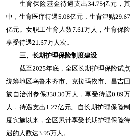
生育保险基金待遇支出
34.75
亿元
，其
中，
生育医疗
待遇
5.08
亿元
，生育津贴
29.67
亿
元。女职工生育人数
7.61
万人，生育保险
享受待遇
21.67
万人次
。
三、长期护理保险制度建设
截至
2025
年底，全区长期护理保险
试点
统筹地区
乌鲁木齐市、克拉玛依市、昌吉回
族自治州参保
338.30
万人，享受待遇
0.89
万
人，待遇支出
1.27
亿元。自长期护理保险制
度实施以来，全区累计享受长期护理保险待
遇
的人数
达
3.95
万人。