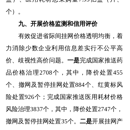
个）。
九、
开展
价格监测和信用评价
有效促进省际间挂网价格透明均衡，着
力消除少数企业利用信息差实行不公平高
价、歧视性高价问题。
一是
完成国家推送药
品价格治理
2708
个，其中
，
降价
处置
455
个、撤网及暂停挂网
处置
884
个、红黄标风
险
处置
926
个；完成国家推送医用耗材价格
风险
治理
3837
个，其中
，
降价
处置
2747
个，
撤网及暂停挂网
处置
35
个。
二是
开展挂网产