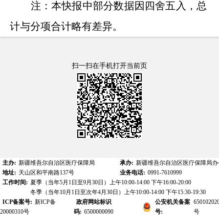
注：本快报中部分数据因四舍五入，总
计与分项合计略有差异。
扫一扫在手机打开当前页
主办:
新疆维吾尔自治区医疗保障局
承办:
新疆维吾尔自治区医疗保障局办
地址:
天山区和平南路137号
业务电话:
0991-7610999
工作时间:
夏季（当年5月1日至9月30日）上午10:00-14:00 下午16:00-20:00
冬季（当年10月1日至次年4月30日）上午10:00-14:00 下午15:30-19:30
ICP备案号:
新ICP备
政府网站标识
公安机关备案
65010202
20000310号
码:
6500000090
号:
号