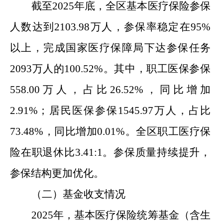
截至
2025
年底，全区基本医疗保险参保
人数达
到
2103.98
万人，参保率
稳定
在
95%
以上
，完成
国家医疗保障局
下达参保任务
2093
万人的
100.52%
。其中
，
职工医保参保
558.00
万人
，
占比
26.52%
，同比增加
2.91
%
；
居民医保参保
1545.97
万人，占比
73.48%
，同比
增加
0.01
%
。全区职工
医疗保
险
在职退休比
3.41:1
。参保质量持续提升，
参保结构更加优化
。
（二）基金收支情况
2025
年，基本医疗保险
统筹
基金（含生