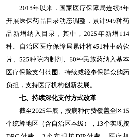
2018
年
以来，
国家
医疗保障局
连续
8
年
开展医保药品目录动态调整，累计
949
种药
品新增纳入目录，其中
，
2025
年新增
114
种。自治区医疗保障局累计将
451
种
中药饮
片、
525
种
院内制剂、
60
种
民族药纳入基本
医疗保险支付范围。
持续减轻参保群众购药
负担，支持医疗机构创新发展。
七、
持续深化
支付方式改革
截至
2025
年底，按病种付费覆盖全区
15
个统筹地区（含自治区本级），
13
个实现按
DRG
付费、
2
个实现按
DIP
付费，医疗机