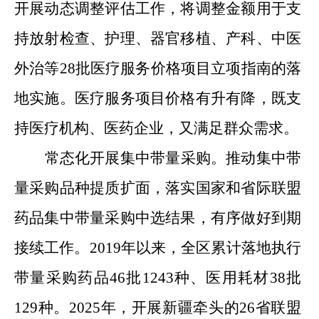
开展动态调整评估工作，将调整金额用于支
持放射检查、护理、器官移植、产科、中医
外治等
28
批医疗服务价格项目立项指南
的
落
地实施
。医疗服务项目价格有升有降，既支
持医疗机构、医药企业，又满足群众需求。
常态化开展集中带量采购。推动集中带
量采购品种提质扩面，落实国家和省际联盟
药品集中带量采购中选结果，有序做好到期
接续工作。
2019
年以来，
全区累计落地执行
带量采购药品
46
批
1243
种、医用耗材
38
批
129
种。
2025
年，
开展新疆牵头的
26
省联盟