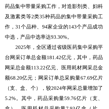
药品集中带量采购工作，对造影剂类、妇科
及激素类等
2
类
35
种药品的集中带量采购工
作，
31
个品种、
94
家企业的
143
个产品成功
中选，产品中选率达
93.30%
。
2025
年，
全区通过省级医药集中采购平
台网采订单总金额
181.42
亿元，其中，药品
网采总金额
113.22
亿元、医用耗材网采总金
额
68.20
亿元；网采订单总采购量
67.69
亿片
（支、盒、个），较
2024
年网采总量增加了
5.2%
。其中，药品采购量
59.76
亿片（支、
盒）、医用耗材总采购量
7.93
亿盒（片、