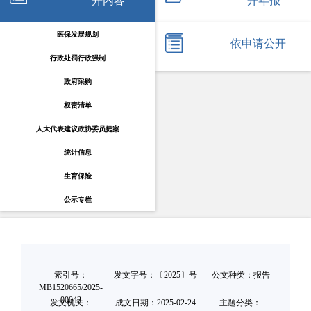
开内容
开年报
医保发展规划
依申请公开
行政处罚行政强制
政府采购
权责清单
人大代表建议政协委员提案
统计信息
生育保险
公示专栏
索引号：
发文字号：〔2025〕号
公文种类：报告
MB1520665/2025-
00043
发文机关：
成文日期：
2025-02-24
主题分类：