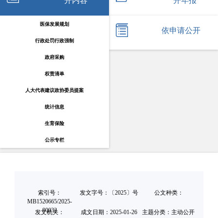
开内容
开年报
医保发展规划
依申请公开
行政处罚行政强制
政府采购
权责清单
人大代表建议政协委员提案
统计信息
生育保险
公示专栏
索引号：
发文字号：〔2025〕号
公文种类：
MB1520665/2025-
00033
发文机关：
成文日期：
2025-01-26
主题分类：主动公开