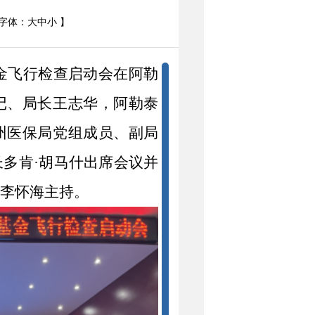
字体：
大
中
小
】
金飞行检查启动会在
阿勒
记、
局长
王志华
，
阿勒泰
州
医保局党组
成员
、
副
局
长
多肯
·胡马什
出席会议
并
长李怀海
主持。