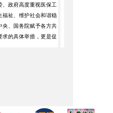
委、政府
高度重视医保工
生福祉、维护社会和谐稳
中央、国务院赋予各方共
要求的具体举措，更是促
务院
、自治区党委、政府
、政治上、行动上同党中
护医保基金安全的重要意
真碰硬的工作作风，不断
正地对各类医保基金使用
处罚各类违法违规行为，