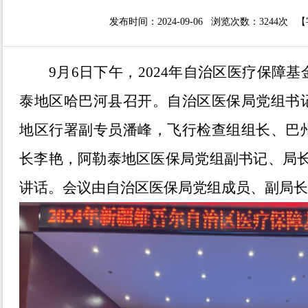
发布时间：2024-09-06 浏览次数：
3244次
【
9
月
6
日
下
午，
2024年
自治区
医疗保障基
泰地区哈巴河县
召开。
自治区
医保局党组
书
地区行署副专员潘峰，
飞行检查组组长、
巴
长
李艳，阿勒泰地区医保局党组副书记、局
讲话。会议由
自治区
医保局
党组成员、副局