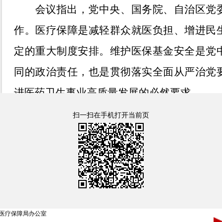
会议指出，党中央、国务院
、自治区党
作。医疗保障是减轻群众就医负担、增进民
定的重大制度安排。维护医保基金安全是党
同的政治责任，也是贯彻落实全面从严治党
进医药卫生事业高质量发展的必然要求。
会议要求，要坚决贯彻落实党中央、国
扫一扫在手机打开当前页
决策部署，自觉践行
“两个维护”，在思想上
央保持高度一致。各有关单位要充分认识维
义，准确把握今年飞行检查的特点，坚持较
创新检查机制，持续拓宽覆盖范围，公平公
医疗保障局办公室
主体进行监督检查，按照宽严相济原则处理