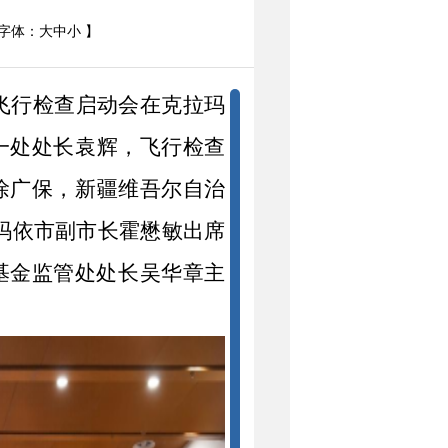
字体：
大
中
小
】
飞行检查启动会在
克拉玛
一处处长袁辉
，
飞行检查
徐广保
，
新疆维吾尔
自治
玛依市副市长霍懋敏
出席
基金监管处处长
吴华章
主