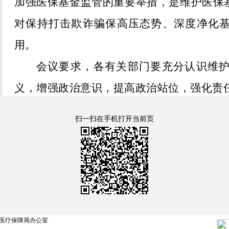
加强医保基金监管的重要举措，是维护医保
对保持打击欺诈骗保高压态势、深度净化
用。
会议要求，各有关部门要充分认识维
义，增强政治意识，提高政治站位，强化责
行检查工作。检查组要准确把握
2024
年飞行
扫一扫在手机打开当前页
敢于较真碰硬，按照宽严相济原则，对定点
规使用医保基金行为开展深入细致检查，切
障人民群众健康，推动医疗保障和医药卫生
会上，
克拉玛依市中心医院
、国药控股
锁有限责任公司
克拉玛依分公司
分别代表定
医疗保障局办公室