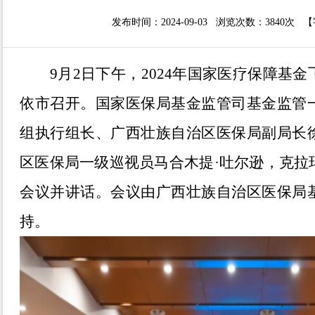
发布时间：2024-09-03 浏览次数：
3840次
【
9
月
2
日下午，
2024
年国家医疗保障基金
依市
召开。
国家医保局基金监管司
基金
监管
组
执行
组长、广西
壮族自治区
医保局副局长
区医保局一级巡视员马合木提
·
吐尔逊，克拉
会议并讲话。会议由
广西壮族自治区医保局
持。