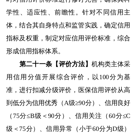
学性、适应性、前瞻性。针对不同信用主
体，结合其自身特点和监管实践，确定信用
指标及权重，制定对应信用评价标准
，
综合
形成信用指标体系。
第二十
一
条【评价方法
】
机构类主体
采
用
信用分值
开展综合评价
，
以
100
分为基
准，进行扣减
分级评价
，
医保信用评价从高
到低分为信用优秀（
A
级
≥90
分
）、信用良好
（
75
分
≤
B
级
＜
90
分
）、
信用关注（
60
分
≤
C
级
＜
75
分
）、信用异常（
小于
60
分为
D
级）