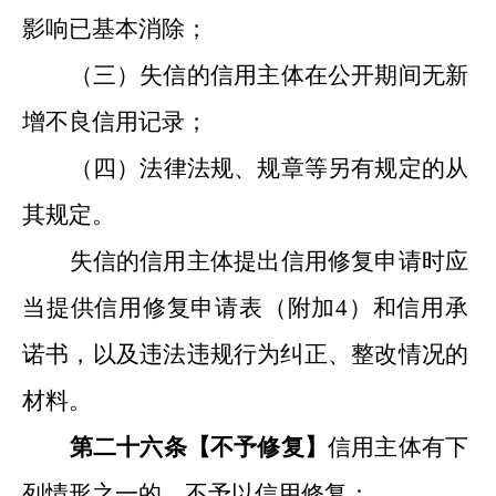
影响已基本消除
；
（三）失信的信用主体在公开期间无新
增不良信用记录；
（
四
）法律法规、规章等另有规定的从
其规定。
失信的信用主体提出信用修复申请时应
当提供信用修复申请表
（
附加
4
）
和信用承
诺书，
以及
违法违规行为纠正、整改情况的
材料。
第二十
六
条【
不予修复
】
信用主体有下
列情形之一的，不予以信用修复：