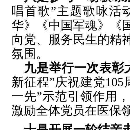
唱首歌”主题歌咏活
华》《中国军魂》《
向党
、
服务民生的精
氛围。
九
是
举行
一
次
表彰
新征程”庆祝建党
105
一先”
示范引领作用，
激励全体党员在医保
十
是开展一轮结亲