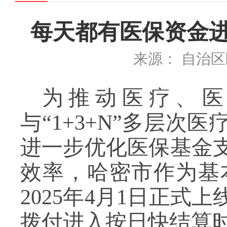
每天都有医保资金
来源： 自治
为推动医疗、
与
“
1+3+N
”多层次医
进一步优化医保基金
效率，
哈密市作为
基
2025
年
4
月
1
日
正式上
拨付进入按日快结算