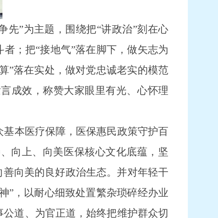
勇争先”为主题，围绕
把
“
讲
政治
”刻在心
斗者；把“
接地气
”落在脚下，做矢志为
算
”落在实处，做对党忠诚老实的模范
发言成效，称赞大家眼里有光、心怀理
众基本医疗保障，医保惠民政策守护百
善、向上、向美医保核心文化底蕴，坚
向善向美的良好政治生态。并对年轻干
精神”，以耐心细致处置繁杂琐碎经办业
事公道、为官正道，始终把维护群众切