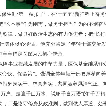
医保生涯‘第一粒扣子’，在‘十五五’新征程上奋
把“
长本事
”作为刚需，做勇于担当作为的不懈奋
作为铁律，做良好政治生态的有力促进者；把“
长打
行
集体谈心谈话。他充分肯定了年轻干部交流
中牢牢锚定医保为民初心使命。
保障事业接续发展的中坚力量，医保基金维系群
救命钱、保命策”。
强调
全体
年轻
干部要厚植向
坚持躬身实干、求真务实，共同涵养风清气正、
家万户、走遍千山万水、说够千言万语”的“千万
向；
二是
恪守修身从政准则，做到做人厚道、处