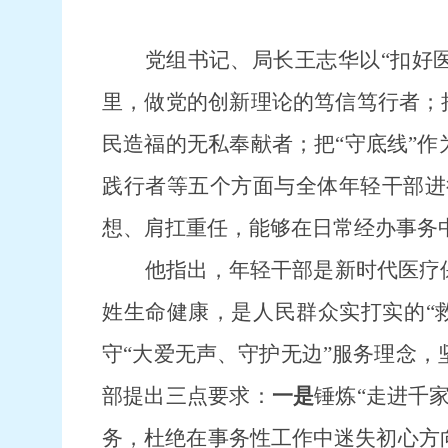
党组书记、局长王志华
以
“扣好
里，做党的创新理论的笃信笃行者；
民造福的无私奉献者；把“
守底线
”
践行者等
五个方面
与全
体
年轻干部
进
想、肩扛重任，能够在日常经办事务
他指出，年轻干部是新时代医疗
姓生命健康，是人民群众实打实的
“
守
“大爱无声、守护无边”服务理念
，
部提出三点要求：
一是
锤炼
“走进千
务，杜绝在事务性工作中迷失初心方