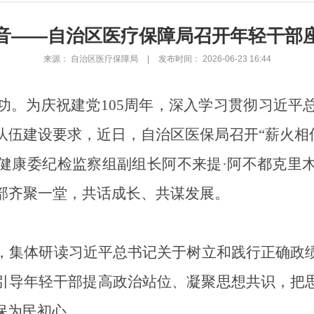
声音——自治区医疗保障局召开年轻干部
来源： 自治区医疗保障局
|
发布时间： 2026-06-23 16:44
功。为庆祝建党
105周年，深入学习贯彻习近
队伍建设要求，
近
日，自治区医保局召开
“薪火相
健康
委纪检监察组
副组长阿不来提
·阿不都克里
干部齐聚一堂，共话成长、共谋发展。
，集体研读习近平总书记关于树立和践行正确政
引导年轻干部提高政治站位、凝聚思想共识，把
保为民初心。