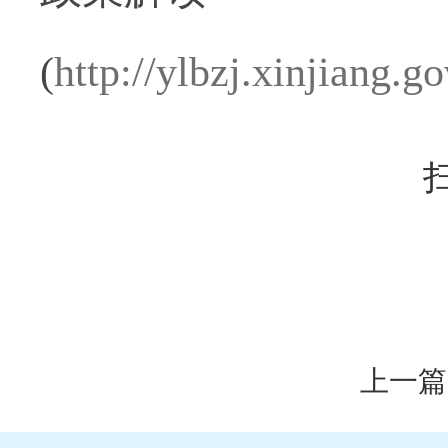
(
http://ylbzj.xinjiang
上一