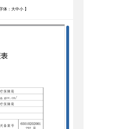
字体：
大
中
小
】