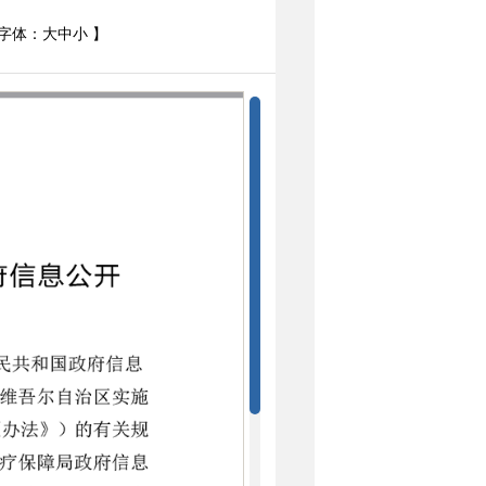
字体：
大
中
小
】