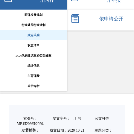
开内容
开年报
医保发展规划
依申请公开
行政处罚行政强制
政府采购
权责清单
人大代表建议政协委员提案
统计信息
生育保险
公示专栏
索引号：
发文字号：〔〕号
公文种类：
MB1520665/2020-
00206
发文机关：
成文日期：
2020-10-21
主题分类：