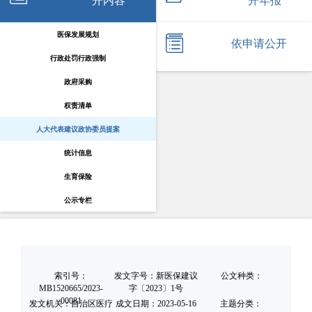
开内容
开年报
医保发展规划
依申请公开
行政处罚行政强制
政府采购
权责清单
人大代表建议政协委员提案
统计信息
生育保险
公示专栏
索引号：
发文字号：新医保建议
公文种类：
MB1520665/2023-
字〔2023〕1号
00081
发文机关：自治区医疗
成文日期：
2023-05-16
主题分类：