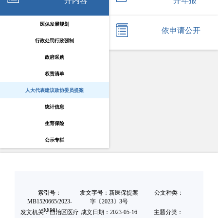
开内容
开年报
医保发展规划
依申请公开
行政处罚行政强制
政府采购
权责清单
人大代表建议政协委员提案
统计信息
生育保险
公示专栏
索引号：
发文字号：新医保提案
公文种类：
MB1520665/2023-
字〔2023〕3号
00080
发文机关：自治区医疗
成文日期：
2023-05-16
主题分类：