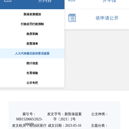
开内容
开年报
医保发展规划
依申请公开
行政处罚行政强制
政府采购
权责清单
人大代表建议政协委员提案
统计信息
生育保险
公示专栏
索引号：
发文字号：新医保提案
公文种类：
MB1520665/2023-
字〔2023〕2号
00079
发文机关：自治区医疗
成文日期：
2023-05-16
主题分类：