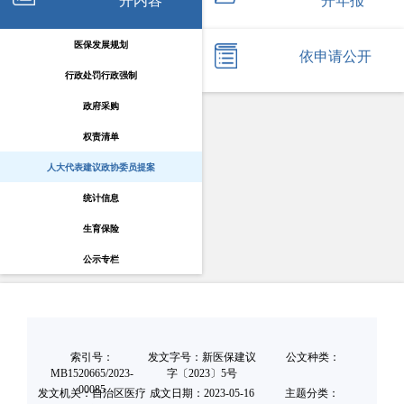
开内容
开年报
医保发展规划
依申请公开
行政处罚行政强制
政府采购
权责清单
人大代表建议政协委员提案
统计信息
生育保险
公示专栏
索引号：
发文字号：新医保建议
公文种类：
MB1520665/2023-
字〔2023〕5号
00085
发文机关：自治区医疗
成文日期：
2023-05-16
主题分类：