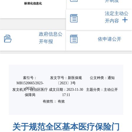
开制度
标准化信息化
法定主动公
开内容
政府信息公
依申请公开
开年报
索引号：
发文字号：新医保规
公文种类：通知
MB1520665/2023-
〔2023〕3号
00253
发文机关：自治区医疗
成文日期：
2023-11-30
主题分类：主动公开
保障局
17:11
有效性： 有效
关于规范全区基本医疗保险门